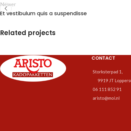
Newer
Et vestibulum quis a suspendisse
Related projects
CONTACT
Accessories
Potenti parturient parturie
Storksterpad 1,
9919 JT Loppers
06 111 852 91
aristo@moi.nl