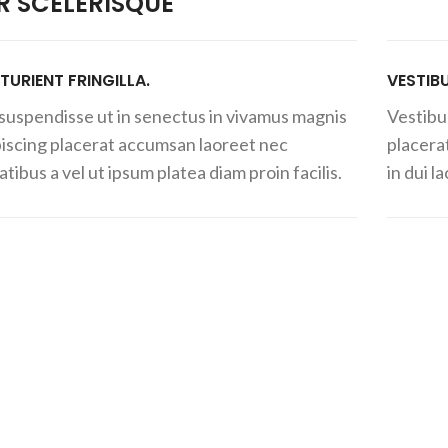
 SCELERISQUE
TURIENT FRINGILLA.
VESTIB
t suspendisse ut in senectus in vivamus magnis
Vestibu
piscing placerat accumsan laoreet nec
placera
tibus a vel ut ipsum platea diam proin facilis.
in dui l