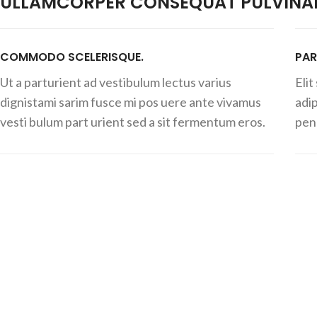
ULLAMCORPER CONSEQUAT PULVINAR
COMMODO SCELERISQUE.
PAR
Ut a parturient ad vestibulum lectus varius
Eli
dignistami sarim fusce mi pos uere ante vivamus
adi
vesti bulum part urient sed a sit fermentum eros.
pena