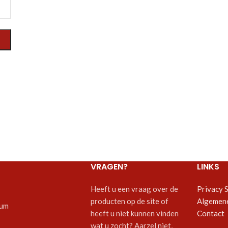
VRAGEN?
LINKS
Heeft u een vraag over de
Privacy 
producten op de site of
Algemen
um
heeft u niet kunnen vinden
Contact
wat u zocht? Aarzel niet,