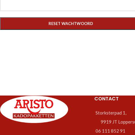
RESET WACHTWOORD
CONTACT
Storksterpad 1,
9919 JT Loppers
06 111 852 91