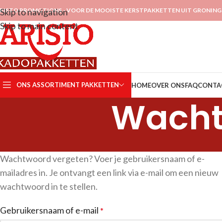
RISTO PROMOTIONS - VOOR DE MOOISTE KERSTPAKKETTEN UIT GRONIN
Skip to navigation
Skip to main content
ONS ASSORTIMENT PAKKETTEN
HOME
OVER ONS
FAQ
CONTA
Wacht
Wachtwoord vergeten? Voer je gebruikersnaam of e-
mailadres in. Je ontvangt een link via e-mail om een nieuw
wachtwoord in te stellen.
Gebruikersnaam of e-mail
*